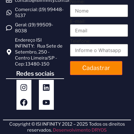
contato@isiinfinity.com.br
Nome:
Comercial: (19) 99448-
5137
E-mail:
Geral: (19) 99509-
8038
Endereço ISI
Telefone:
INFINITY: Rua Sete de
Setembro, 250 -
Centro Limeira/SP -
Cep: 13480-150
Cadastrar
Redes sociais
Copyright © ISI INFINITY 2012 – 2025 Todos os direitos
reservados.
Desenvolvimento DRYOS