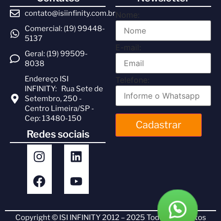
contato@isiinfinity.com.br
Nome:
Comercial: (19) 99448-
5137
E-mail:
Geral: (19) 99509-
8038
Endereço ISI
Telefone:
INFINITY: Rua Sete de
Setembro, 250 -
Centro Limeira/SP -
Cep: 13480-150
Cadastrar
Redes sociais
Copyright © ISI INFINITY 2012 – 2025 Todos os direitos