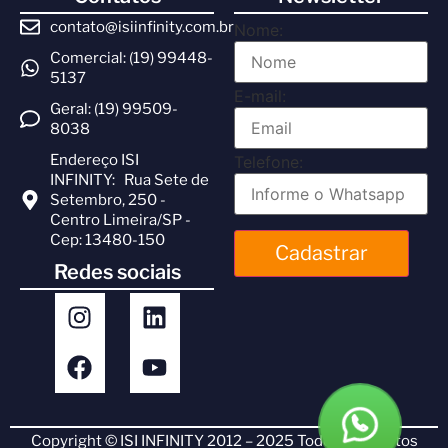
contato@isiinfinity.com.br
Nome:
Comercial: (19) 99448-
5137
E-mail:
Geral: (19) 99509-
8038
Endereço ISI
Telefone:
INFINITY: Rua Sete de
Setembro, 250 -
Centro Limeira/SP -
Cep: 13480-150
Cadastrar
Redes sociais
Copyright © ISI INFINITY 2012 – 2025 Todos os direitos