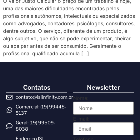
O Valor Justo Calcular o preço de um trabalho é hoje,
uma das maiores dificuldades encontradas pelos
profissionais autônomos, intelectuais ou especializados
como advogados, contadores, psicólogos, consultores,
dentre outros. O serviço, diferente de um produto, é
algo subjetivo, que não se pode experimentar, cheirar
ou apalpar antes de ser consumido. Geralmente o
profissional qualificado acumula […]
Contatos
Newsletter
contato@isiinfinity.com.br
Nome:
Comercial: (19) 99448-
5137
E-mail:
Geral: (19) 99509-
8038
Endereço ISI
Telefone: