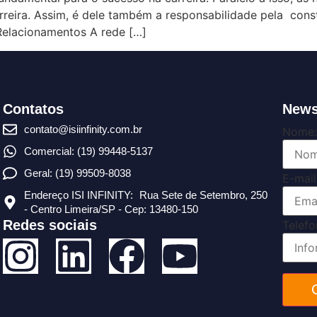
carreira. Assim, é dele também a responsabilidade pela co
 Relacionamentos A rede […]
Contatos
News
contato@isiinfinity.com.br
Nome:
Comercial: (19) 99448-5137
Geral: (19) 99509-8038
E-mail
Endereço ISI INFINITY: Rua Sete de Setembro, 250
- Centro Limeira/SP - Cep: 13480-150
Redes sociais
Telefo