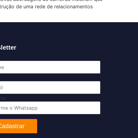
nstrução de uma rede de relacionamentos
letter
:
ne:
Cadastrar