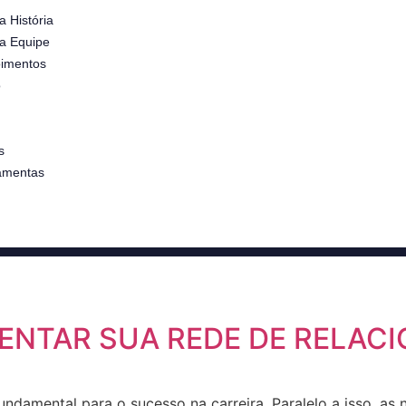
a História
a Equipe
imentos
o
s
amentas
ENTAR SUA REDE DE RELAC
undamental para o sucesso na carreira. Paralelo a isso, a