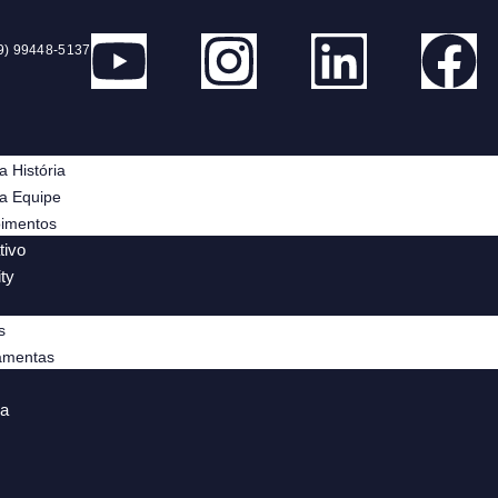
19) 99448-5137
a História
a Equipe
imentos
tivo
ity
s
amentas
da