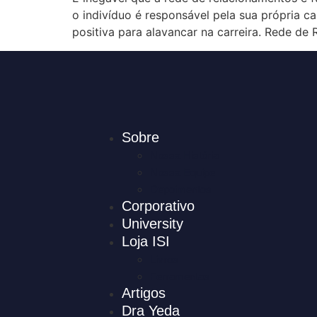
o indivíduo é responsável pela sua própria 
positiva para alavancar na carreira. Rede de
Sobre
Nossa História
Nossa Equipe
Depoimentos
Corporativo
University
Loja ISI
Livros
Ferramentas
Artigos
Dra Yeda