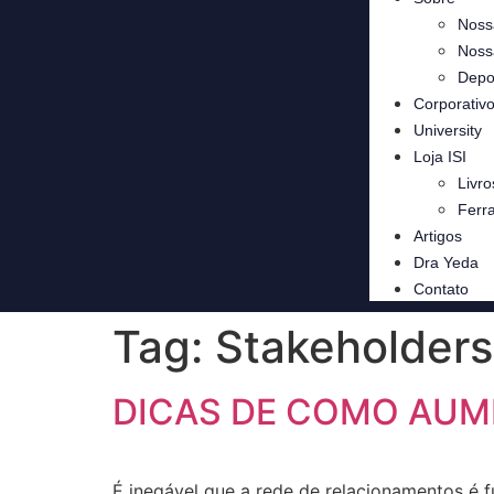
Noss
Noss
Depo
Corporativ
University
Loja ISI
Livro
Ferr
Artigos
Dra Yeda
Contato
Tag:
Stakeholders
DICAS DE COMO AUM
É inegável que a rede de relacionamentos é f