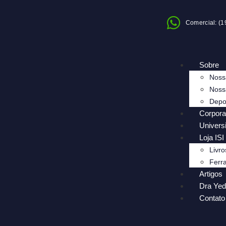
Comercial: (
Sobre
Noss
Noss
Depo
Corpora
Univers
Loja ISI
Livro
Ferr
Artigos
Dra Ye
Contato