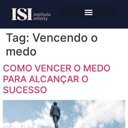
Tag:
Vencendo o
medo
COMO VENCER O MEDO
PARA ALCANÇAR O
SUCESSO