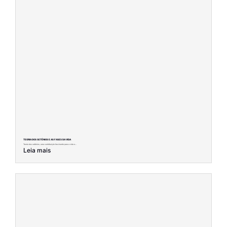
TEORIA DOS SETÊNIOS E AS FASES DA VIDA
Teoria dos setênios, uma contribuição fascinante para a vida e...
Leia mais