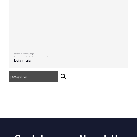
COMO LIDAR COM A INJUSTIÇA
O gosto amargo da injustiça… Quando éramos crianças nossos pais...
Leia mais