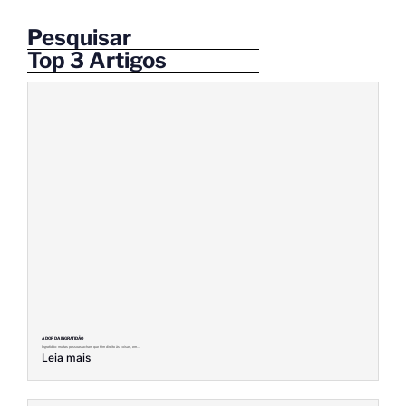
Pesquisar
Top 3 Artigos
A DOR DA INGRATIDÃO
Ingratidão: muitas pessoas acham que têm direito às coisas, em...
Leia mais