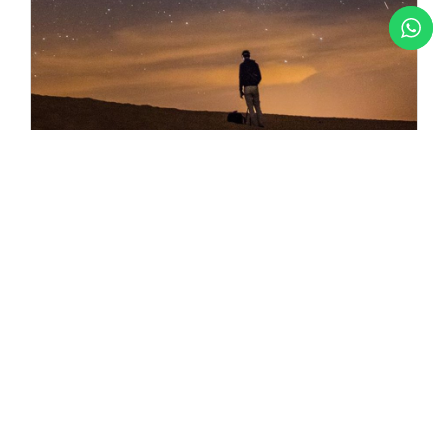
COMO LIDAR COM A INJUSTIÇA
O gosto amargo da injustiça… Quando éramos crianças
nossos pais...
Leia mais
Categorias