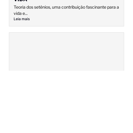
Teoria dos setênios, uma contribuição fascinante para a
vida e...
Leia mais
COMO LIDAR COM A INJUSTIÇA
O gosto amargo da injustiça… Quando éramos crianças
nossos pais...