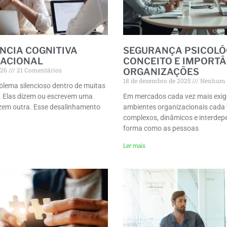
NCIA COGNITIVA
SEGURANÇA PSICOLÓ
ACIONAL
CONCEITO E IMPORTÂ
026
21 Comentários
ORGANIZAÇÕES
18 de dezembro de 2025
Nenhum 
blema silencioso dentro de muitas
. Elas dizem ou escrevem uma
Em mercados cada vez mais exig
zem outra. Esse desalinhamento
ambientes organizacionais cada
complexos, dinâmicos e interdep
forma como as pessoas
Ler mais