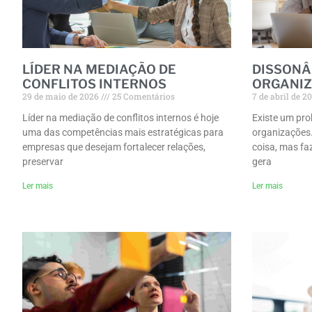
LÍDER NA MEDIAÇÃO DE
DISSONÂ
CONFLITOS INTERNOS
ORGANIZ
29 de maio de 2026
25 Comentários
7 de abril de 2
Líder na mediação de conflitos internos é hoje
Existe um pro
uma das competências mais estratégicas para
organizações
empresas que desejam fortalecer relações,
coisa, mas fa
preservar
gera
Ler mais
Ler mais