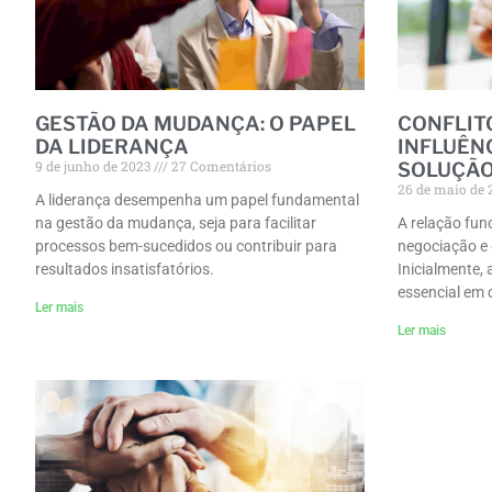
GESTÃO DA MUDANÇA: O PAPEL
CONFLIT
DA LIDERANÇA
INFLUÊN
9 de junho de 2023
27 Comentários
SOLUÇÃ
26 de maio de
A liderança desempenha um papel fundamental
na gestão da mudança, seja para facilitar
A relação fun
processos bem-sucedidos ou contribuir para
negociação e 
resultados insatisfatórios.
Inicialmente,
essencial em 
Ler mais
Ler mais