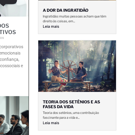
A DOR DA INGRATIDÃO
Ingratidão: muitas pessoas acham que têm
direito às coisas, em...
DOS
Leia mais
TIVOS
ios
 corporativos
emocionais
confiança,
cossociais e
TEORIA DOS SETÊNIOS E AS
FASES DA VIDA
Teoria dos setênios, uma contribuição
fascinante para a vida e...
Leia mais