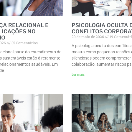
ÇA RELACIONAL E
PSICOLOGIA OCULTA 
LICAÇÕES NO
CONFLITOS CORPORA
29 de maio de 2026
19 Comentár
HO
2026
35 Comentários
A psicologia oculta dos conflitos
elacional parte do entendimento de
mostra como pequenas tensões 
s sustentáveis estão diretamente
silenciosas podem comprometer 
 relacionamentos saudáveis. Em
colaboração, aumentar riscos psi
de
Ler mais