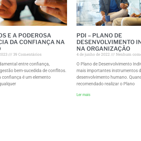
OS E A PODEROSA
PDI – PLANO DE
CIA DA CONFIANÇA NA
DESENVOLVIMENTO I
O
NA ORGANIZAÇÃO
 2023
39 Comentários
4 de junho de 2022
Nenhum come
damental entre confiança,
O Plano de Desenvolvimento Indi
gestão bem-sucedida de conflitos.
mais importantes instrumentos 
 a confiança é um elemento
desenvolvimento humano. Quan
qualquer
recomendado realizar o Plano
Ler mais