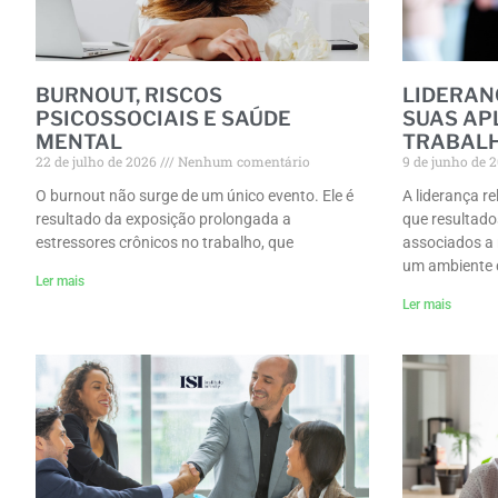
BURNOUT, RISCOS
LIDERAN
PSICOSSOCIAIS E SAÚDE
SUAS AP
MENTAL
TRABAL
22 de julho de 2026
Nenhum comentário
9 de junho de 
O burnout não surge de um único evento. Ele é
A liderança r
resultado da exposição prolongada a
que resultado
estressores crônicos no trabalho, que
associados a
um ambiente 
Ler mais
Ler mais