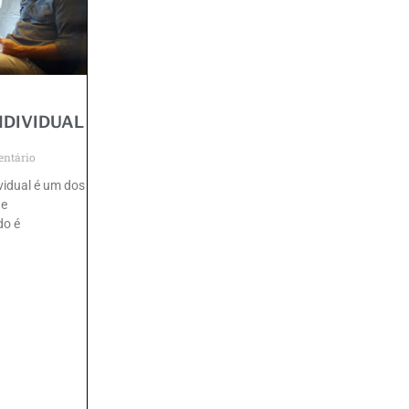
NDIVIDUAL
ntário
vidual é um dos
de
do é