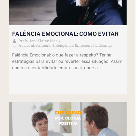
FALÊNCIA EMOCIONAL: COMO EVITAR
Profa. Dra. Elaine Dias
•
Autoconhecimento
,
Inteligência Emocional
,
Liderança
Falência Emocional: o que fazer a respeito? Tenha
estratégias para evitar ou reverter essa situação. Assim
como na contabilidade empresarial, onde a …