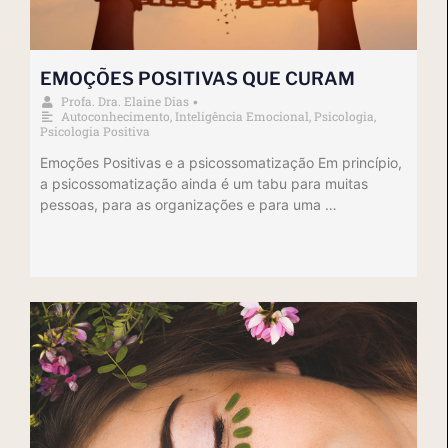
EMOÇÕES POSITIVAS QUE CURAM
Profa. Dra. Elaine Dias
•
Autoconhecimento
,
Inteligência Emocional
,
Psicologia
,
Psicologia Positiva
Emoções Positivas e a psicossomatização Em princípio,
a psicossomatização ainda é um tabu para muitas
pessoas, para as organizações e para uma …