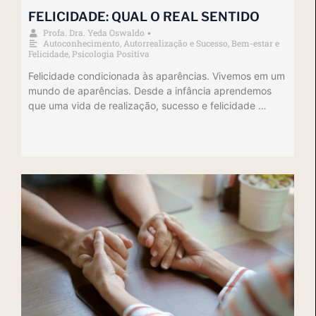
FELICIDADE: QUAL O REAL SENTIDO
Profa. Dra. Yeda Oswaldo
•
Autoconhecimento
,
Autorrealização e Sucesso
,
Bem-estar e
Felicidade
,
Psicologia Positiva
Felicidade condicionada às aparências. Vivemos em um
mundo de aparências. Desde a infância aprendemos
que uma vida de realização, sucesso e felicidade …