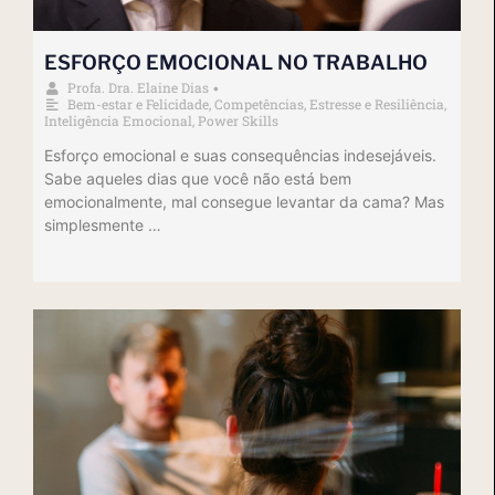
ESFORÇO EMOCIONAL NO TRABALHO
Profa. Dra. Elaine Dias
•
Bem-estar e Felicidade
,
Competências
,
Estresse e Resiliência
,
Inteligência Emocional
,
Power Skills
Esforço emocional e suas consequências indesejáveis.
Sabe aqueles dias que você não está bem
emocionalmente, mal consegue levantar da cama? Mas
simplesmente …