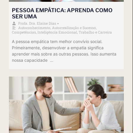
PESSOA EMPÁTICA: APRENDA COMO
SER UMA
Profa. Dra. Elaine Dias
•
Autoconhecimento
,
Autorrealização e Sucesso
,
Competências
,
Inteligência Emocional
,
Trabalho e Carreira
A pessoa empática tem melhor convívio social.
Primeiramente, desenvolver a empatia significa
aprender mais sobre as outras pessoas. Isso aumenta
nossa capacidade …