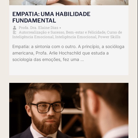
EMPATIA: UMA HABILIDADE
FUNDAMENTAL
Profa. Dra. Elaine Dias
•
Autorrealização e Sucesso
,
Bem-estar e Felicidade
,
Curso de
Inteligência Emocional
,
Inteligência Emocional
,
Power Skills
Empatia: a sintonia com o outro. A princípio, a socióloga
americana, Profa. Arlie Hochschild que estuda a
sociologia das emoções, fez uma …