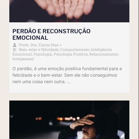
PERDÃO E RECONSTRUÇÃO
EMOCIONAL
Profa. Dra. Elaine Dias
•
Bem-estar e Felicidade
,
Comportamento
,
Inteligência
Emocional
,
Psicologia
,
Psicologia Positiva
,
Relacionamento
Interpessoal
O perdão, é uma emoção positiva fundamental para a
felicidade e o bem-estar. Sem ele não conseguimos
nem uma coisa nem outra. …