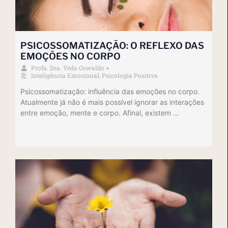
PSICOSSOMATIZAÇÃO: O REFLEXO DAS
EMOÇÕES NO CORPO
Profa. Dra. Yeda Oswaldo
•
Inteligência Emocional
,
Psicologia Positiva
Psicossomatização: influência das emoções no corpo.
Atualmente já não é mais possível ignorar as interações
entre emoção, mente e corpo. Afinal, existem …